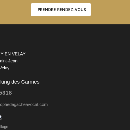
PRENDRE RENDEZ-VOUS
UY EN VELAY
aint-Jean
Velay
rking des Carmes
95318
tophedegacheavocat.com