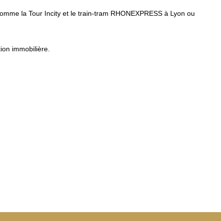
s comme la Tour Incity et le train-tram RHONEXPRESS à Lyon ou
ion immobilière.
st la juste indemnisation d'un droit de pro
Cliquez ici